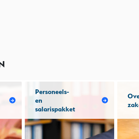
N
Personeels-
Ove
en
zak
salarispakket