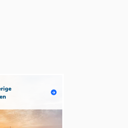
rige
en