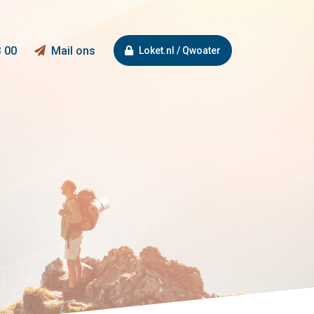
3 00
Mail ons
Loket.nl / Qwoater