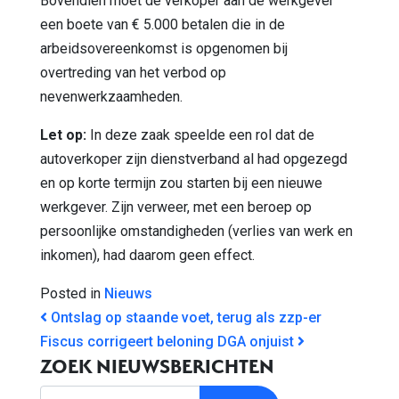
Bovendien moet de verkoper aan de werkgever
een boete van € 5.000 betalen die in de
arbeidsovereenkomst is opgenomen bij
overtreding van het verbod op
nevenwerkzaamheden.
Let op:
In deze zaak speelde een rol dat de
autoverkoper zijn dienstverband al had opgezegd
en op korte termijn zou starten bij een nieuwe
werkgever. Zijn verweer, met een beroep op
persoonlijke omstandigheden (verlies van werk en
inkomen), had daarom geen effect.
Posted in
Nieuws
BERICHT NAVIGATIE
Ontslag op staande voet, terug als zzp-er
Fiscus corrigeert beloning DGA onjuist
ZOEK NIEUWSBERICHTEN
Zoek