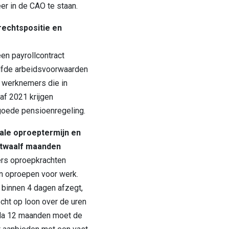
eer in de CAO te staan.
rechtspositie en
n payrollcontract
elfde arbeidsvoorwaarden
s werknemers die in
naf 2021 krijgen
 goede pensioenregeling.
le oproeptermijn en
 twaalf maanden
rs oproepkrachten
n oproepen voor werk.
binnen 4 dagen afzegt,
ht op loon over de uren
Na 12 maanden moet de