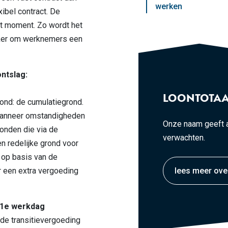
werken
ibel contract. De
at moment. Zo wordt het
jker om werknemers een
ntslag:
LOONTOTAA
ond: de cumulatiegrond.
wanneer omstandigheden
Onze naam geeft a
ronden die via de
verwachten.
n redelijke grond voor
g op basis van de
r een extra vergoeding
lees meer ove
 1e werkdag
de transitievergoeding