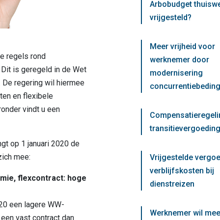
Arbobudget thuisw
vrijgesteld?
Meer vrijheid voor
e regels rond
werknemer door
 Dit is geregeld in de Wet
modernisering
 De regering wil hiermee
concurrentiebedin
ten en flexibele
ronder vindt u een
Compensatieregeli
transitievergoeding
gt op 1 januari 2020 de
zich mee:
Vrijgestelde vergo
verblijfskosten bij
mie, flexcontract: hoge
dienstreizen
20 een lagere WW-
Werknemer wil mee
een vast contract dan