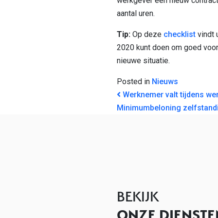
werkgever een nieuw contrac
aantal uren.
Tip:
Op deze
checklist
vindt 
2020 kunt doen om goed voorb
nieuwe situatie.
Posted in
Nieuws
BERICHT NAVI
Werknemer valt tijdens wer
Minimumbeloning zelfstand
BEKIJK
ONZE DIENSTE