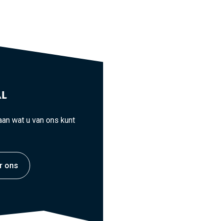
L
an wat u van ons kunt
r ons