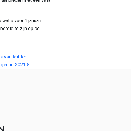
t aanbieden met een vast
u wat u voor 1 januari
ereid te zijn op de
GATIE
k van ladder
igen in 2021
N