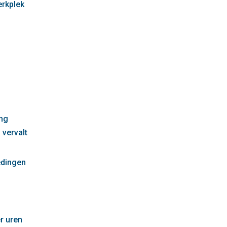
erkplek
g
ng
 vervalt
edingen
r uren