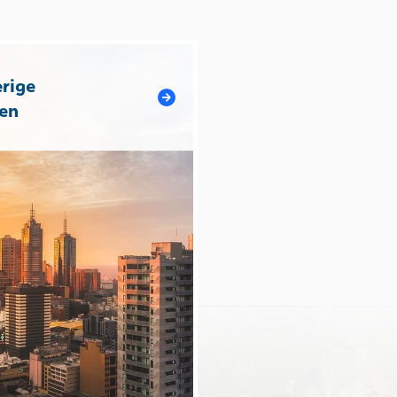
rige
en