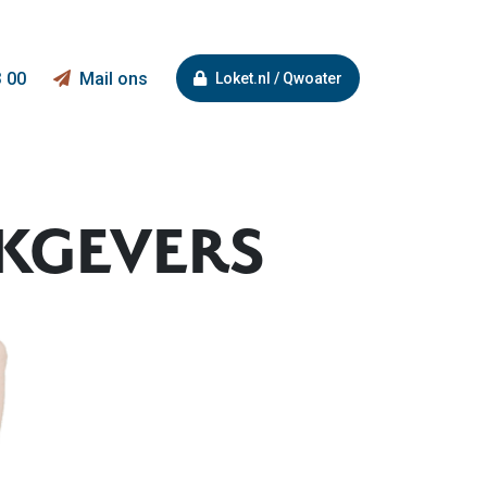
3 00
Mail ons
Loket.nl / Qwoater
RKGEVERS