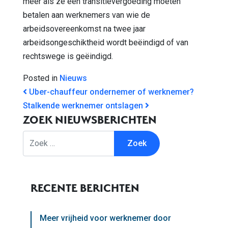
meer als ze een transitievergoeding moeten
betalen aan werknemers van wie de
arbeidsovereenkomst na twee jaar
arbeidsongeschiktheid wordt beëindigd of van
rechtswege is geëindigd.
Posted in
Nieuws
BERICHT NAVIGATIE
Uber-chauffeur ondernemer of werknemer?
Stalkende werknemer ontslagen
ZOEK NIEUWSBERICHTEN
Zoek
RECENTE BERICHTEN
Meer vrijheid voor werknemer door