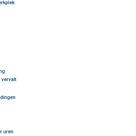
erkplek
g
ng
 vervalt
edingen
r uren