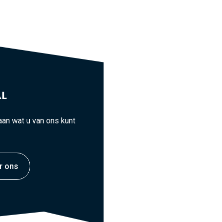
L
an wat u van ons kunt
r ons