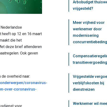
Arbobudget thuisw
vrijgesteld?
Meer vrijheid voor
 Nederlandse
werknemer door
et heeft op 12 en 16 maart
modernisering
aakt die het
concurrentiebedin
Met deze brief attenderen
aatregelen. Ook geven
Compensatieregeli
transitievergoeding
n de overheid naar:
Vrijgestelde vergo
l/onderwerpen/coronavirus-
verblijfskosten bij
en-over-coronavirus-
dienstreizen
Werknemer wil mee
ksdienst voor