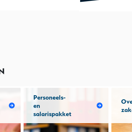
N
Personeels-
Ove
en
zak
salarispakket