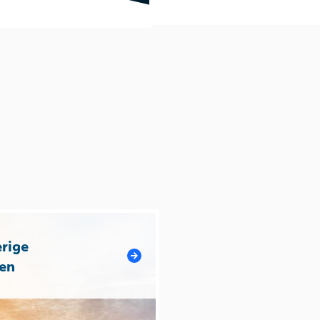
rige
en