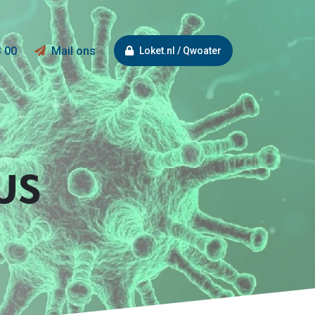
3 00
Mail ons
Loket.nl / Qwoater
US