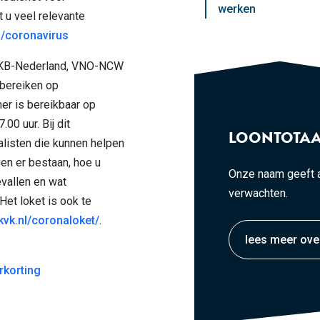
werken
u veel relevante
l/coronavirus
 MKB-Nederland, VNO-NCW
bereiken op
r is bereikbaar op
00 uur. Bij dit
LOONTOTAA
alisten die kunnen helpen
gen er bestaan, hoe u
Onze naam geeft a
vallen en wat
verwachten.
Het loket is ook te
kvk.nl/coronaloket/
.
lees meer ove
GATIE
rkorting