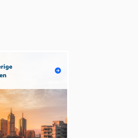
rige
en