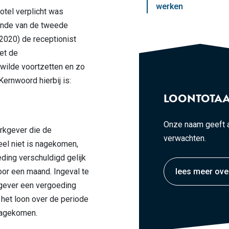
werken
otel verplicht was
einde van de tweede
020) de receptionist
het de
wilde voortzetten en zo
ernwoord hierbij is:
LOONTOTAA
Onze naam geeft a
rkgever die de
verwachten.
eel niet is nagekomen,
ing verschuldigd gelijk
oor een maand. Ingeval te
lees meer ove
kgever een vergoeding
het loon over de periode
 nagekomen.