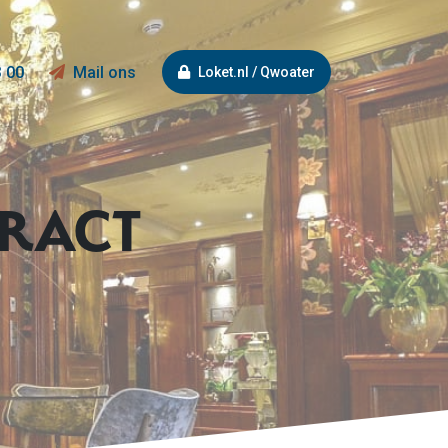
3 00
Mail ons
Loket.nl / Qwoater
TRACT