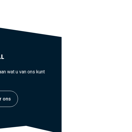
L
an wat u van ons kunt
r ons