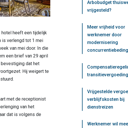
Arbobudget thuisw
vrijgesteld?
Meer vrijheid voor
hotel heeft een tijdelijk
werknemer door
is verlengd tot 1 mei
modernisering
week van mei door. In die
concurrentiebedin
m een brief van 29 april
bevestiging dat het
Compensatieregeli
oortgezet. Hij weigert te
transitievergoeding
stuurd.
Vrijgestelde vergo
art met de receptionist
verblijfskosten bij
erlenging van het
dienstreizen
ar dat is volgens de
Werknemer wil mee