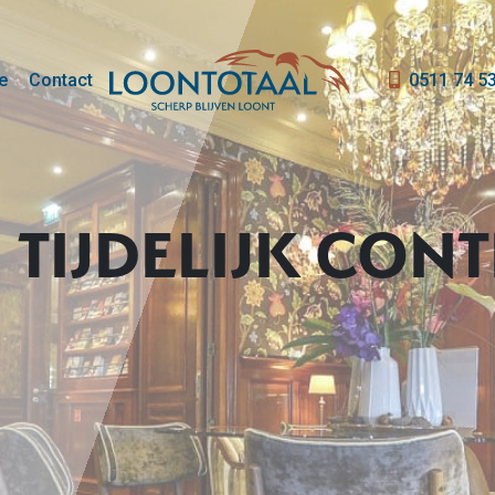
e
Contact
0511 74 5
TIJDELIJK CON