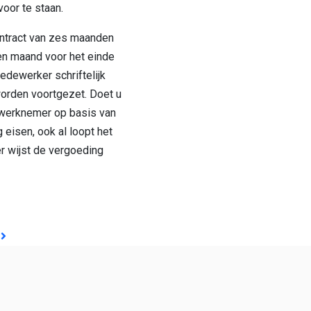
voor te staan.
contract van zes maanden
 een maand voor het einde
medewerker schriftelijk
worden voortgezet. Doet u
e werknemer op basis van
eisen, ook al loopt het
r wijst de vergoeding
GATIE
f