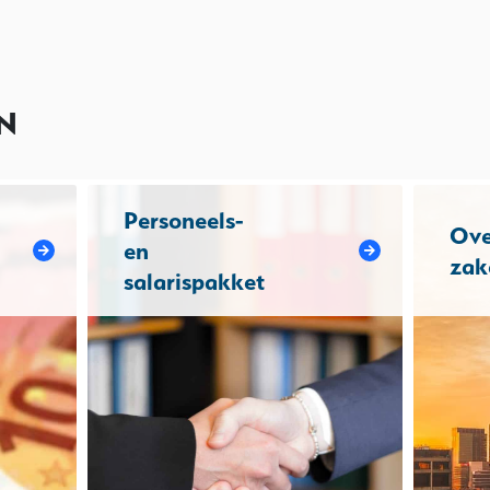
N
Personeels-
Ove
en
zak
salarispakket