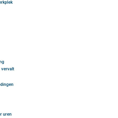
erkplek
g
ng
 vervalt
edingen
r uren