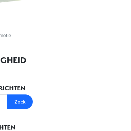
 motie
IGHEID
RICHTEN
CHTEN