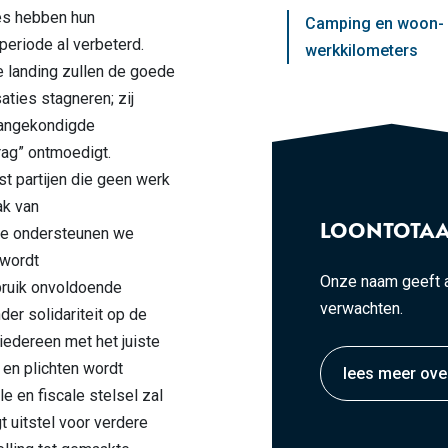
ies hebben hun
Camping en woon-
periode al verbeterd.
werkkilometers
e landing zullen de goede
aties stagneren; zij
aangekondigde
rag” ontmoedigt.
t partijen die geen werk
k van
LOONTOTAA
ee ondersteunen we
 wordt
Onze naam geeft a
bruik onvoldoende
verwachten.
der solidariteit op de
iedereen met het juiste
 en plichten wordt
lees meer ove
e en fiscale stelsel zal
t uitstel voor verdere