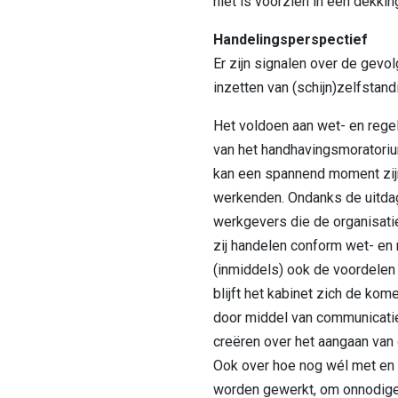
niet is voorzien in een dekkin
Handelingsperspectief
Er zijn signalen over de gevol
inzetten van (schijn)zelfstand
Het voldoen aan wet- en rege
van het handhavingsmoratoriu
kan een spannend moment zij
werkenden. Ondanks de uitdag
werkgevers die de organisatie
zij handelen conform wet- en 
(inmiddels) ook de voordelen 
blijft het kabinet zich de ko
door middel van communicati
creëren over het aangaan van d
Ook over hoe nog wél met en 
worden gewerkt, om onnodig