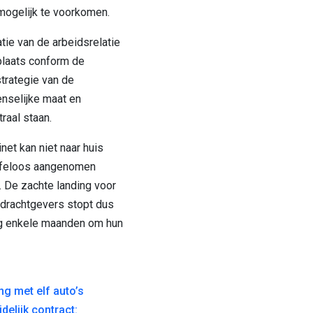
ogelijk te voorkomen.
tie van de arbeidsrelatie
 plaats conform de
trategie van de
enselijke maat en
raal staan.
et kan niet naar huis
ffeloos aangenomen
. De zachte landing voor
pdrachtgevers stopt dus
g enkele maanden om hun
GATIE
ing met elf auto’s
delijk contract: