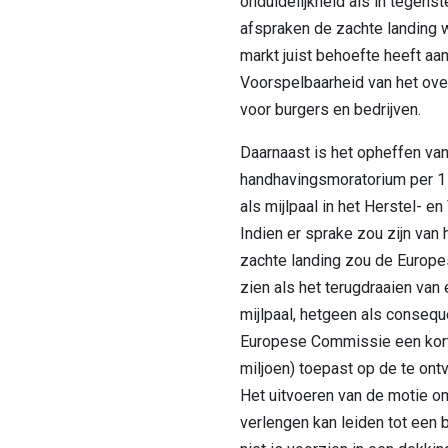
onduidelijkheid als in tegenst
afspraken de zachte landing w
markt juist behoefte heeft aa
Voorspelbaarheid van het over
voor burgers en bedrijven.
Daarnaast is het opheffen van
handhavingsmoratorium per 1
als mijlpaal in het Herstel- e
Indien er sprake zou zijn van
zachte landing zou de Europ
zien als het terugdraaien van
mijlpaal, hetgeen als consequ
Europese Commissie een kort
miljoen) toepast op de te on
Het uitvoeren van de motie om
verlengen kan leiden tot een b