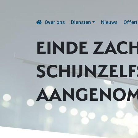
Over ons
Diensten
Nieuws
Offert
EINDE ZACH
SCHIJNZEL
AANGENOM