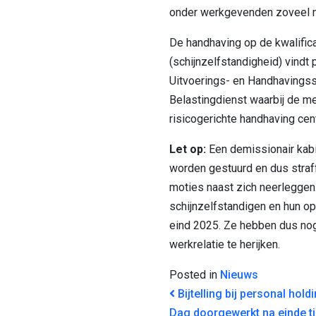
onder werkgevenden zoveel m
De handhaving op de kwalifica
(schijnzelfstandigheid) vindt
Uitvoerings- en Handhavingss
Belastingdienst waarbij de m
risicogerichte handhaving cent
Let op:
Een demissionair kabin
worden gestuurd en dus stra
moties naast zich neerleggen
schijnzelfstandigen en hun o
eind 2025. Ze hebben dus no
werkrelatie te herijken.
Posted in
Nieuws
BERICHT NAVI
Bijtelling bij personal hold
Dag doorgewerkt na einde tij