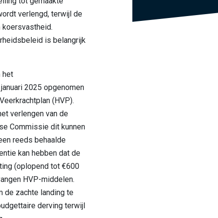
elling tot gemaakte
ordt verlengd, terwijl de
n koersvastheid.
heidsbeleid is belangrijk
 het
 januari 2025 opgenomen
n Veerkrachtplan (HVP).
 het verlengen van de
ese Commissie dit kunnen
 een reeds behaalde
entie kan hebben dat de
ing (oplopend tot €600
tvangen HVP-middelen.
 de zachte landing te
udgettaire derving terwijl