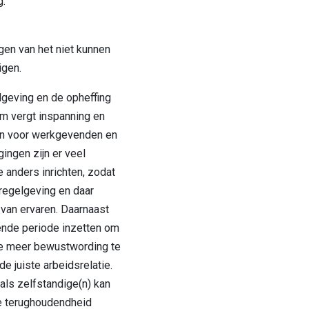
g.
gen van het niet kunnen
igen.
lgeving en de opheffing
m vergt inspanning en
n voor werkgevenden en
ingen zijn er veel
 anders inrichten, zodat
regelgeving en daar
van ervaren. Daarnaast
mende periode inzetten om
e meer bewustwording te
e juiste arbeidsrelatie.
als zelfstandige(n) kan
e terughoudendheid