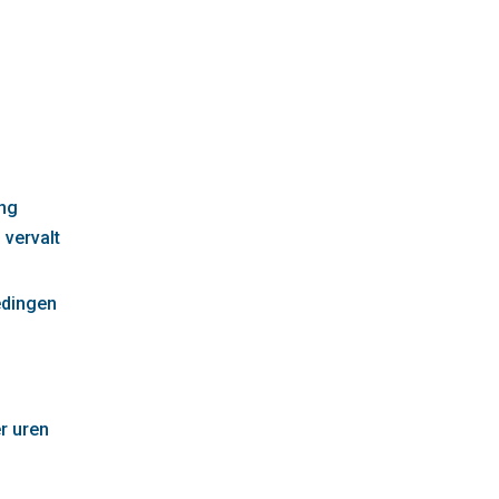
g
ng
 vervalt
edingen
r uren