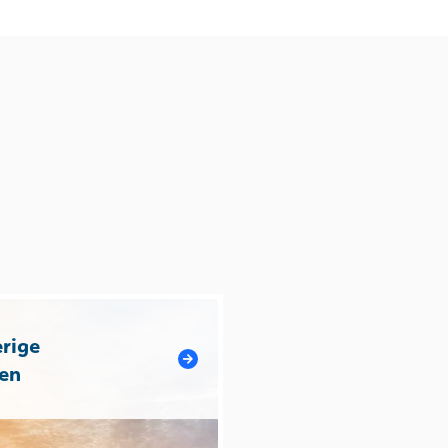
rige
en