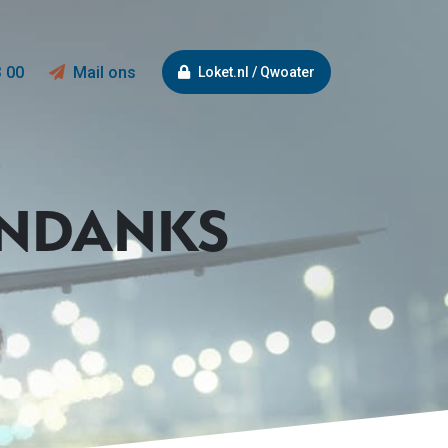
3 00
Mail ons
Loket.nl / Qwoater
ONDANKS