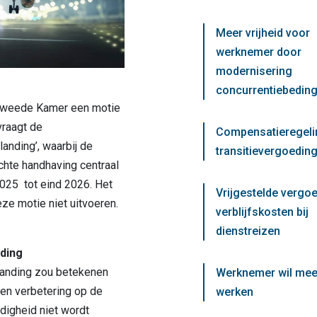
Meer vrijheid voor
werknemer door
modernisering
concurrentiebedin
Tweede Kamer een motie
raagt de
Compensatieregeli
anding’, waarbij de
transitievergoeding
chte handhaving centraal
2025 tot eind 2026. Het
Vrijgestelde vergo
ze motie niet uitvoeren.
verblijfskosten bij
dienstreizen
ding
landing zou betekenen
Werknemer wil mee
en verbetering op de
werken
digheid niet wordt