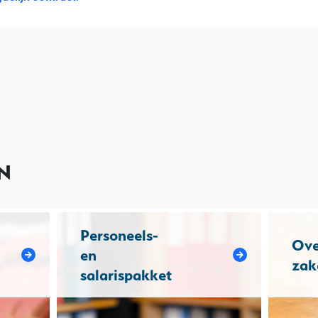
N
Personeels-
Ove
en
zak
salarispakket