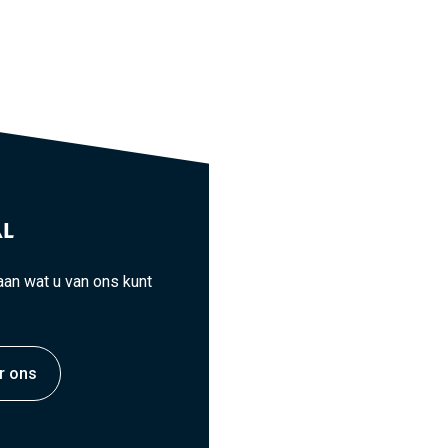
L
an wat u van ons kunt
r ons