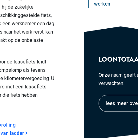
werken
hij de zakelijke
schikkinggestelde fiets,
 Als een werknemer een dag
s naar het werk reist, kan
akt op de onbelaste
LOONTOTAA
or de leasefiets leidt
 rompslomp als tevens
Onze naam geeft a
te kilometervergoeding. U
verwachten.
rs met een leasefiets
e die fiets hebben
lees meer ove
GATIE
rolling
 van ladder