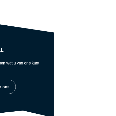
L
an wat u van ons kunt
r ons