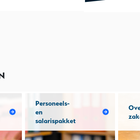
N
Personeels-
Ove
en
zak
salarispakket