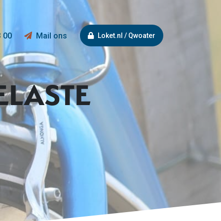
3 00
Mail ons
Loket.nl / Qwoater
ELASTE