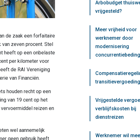
Arbobudget thuisw
vrijgesteld?
Meer vrijheid voor
an de zaak een forfaitaire
werknemer door
ik van zeven procent. Stel
modernisering
t heeft op een onbelaste
concurrentiebedin
ent per kilometer voor
eeft de RAI Vereniging
Compensatieregeli
erie van Financiën.
transitievergoeding
ts houden recht op een
ng van 19 cent op het
Vrijgestelde vergo
 vervoermiddel reizen en
verblijfskosten bij
dienstreizen
ten wel aannemelijk
Werknemer wil mee
er geen gebruik heeft