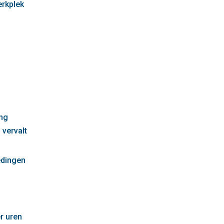
erkplek
g
ng
 vervalt
edingen
r uren