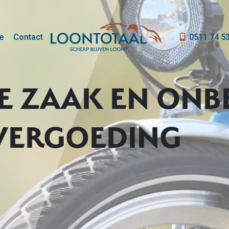
e
Contact
0511 74 5
DE ZAAK EN ONB
VERGOEDING