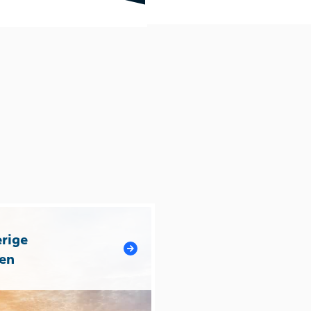
rige
en