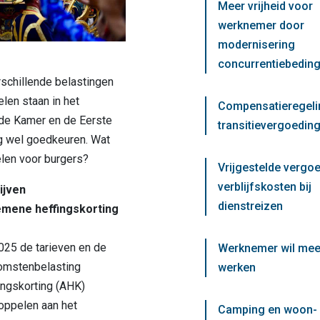
Meer vrijheid voor
werknemer door
modernisering
concurrentiebedin
rschillende belastingen
len staan in het
Compensatieregeli
de Kamer en de Eerste
transitievergoeding
 wel goedkeuren. Wat
elen voor burgers?
Vrijgestelde vergo
verblijfskosten bij
ijven
dienstreizen
emene heffingskorting
2025 de tarieven en de
Werknemer wil mee
komstenbelasting
werken
ngskorting (AHK)
oppelen aan het
Camping en woon-