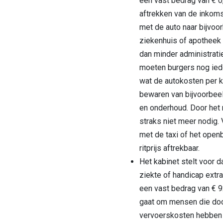
een vast bedrag van € 0
aftrekken van de inkoms
met de auto naar bijvoor
ziekenhuis of apothee
dan minder administratie
moeten burgers nog iede
wat de autokosten per k
bewaren van bijvoorbeel
en onderhoud. Door het 
straks niet meer nodig.
met de taxi of het openb
ritprijs aftrekbaar.
Het kabinet stelt voor 
ziekte of handicap extr
een vast bedrag van € 
gaat om mensen die doo
vervoerskosten hebben