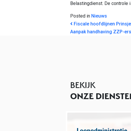
Belastingdienst. De controle 
Posted in
Nieuws
BERICHT NAVI
Fiscale hoofdlijnen Prins
Aanpak handhaving ZZP-er
BEKIJK
ONZE DIENSTE
Loonadministratie