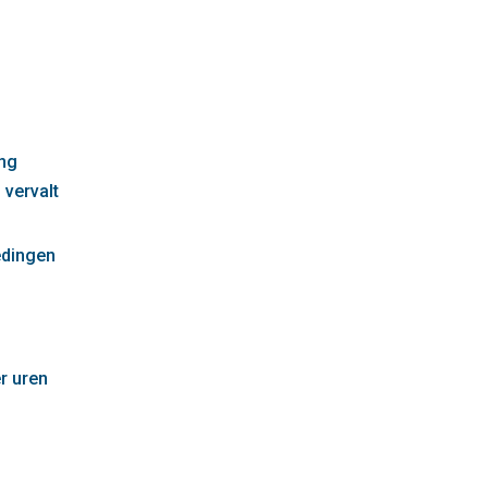
g
ng
 vervalt
edingen
r uren