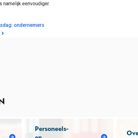
is namelijk eenvoudiger.
GATIE
jesdag: ondernemers
s
N
Personeels-
Ove
en