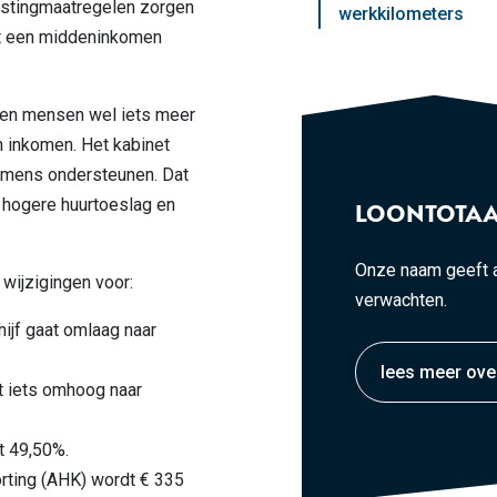
stingmaatregelen zorgen
werkkilometers
t een middeninkomen
len mensen wel iets meer
n inkomen. Het kabinet
omens ondersteunen. Dat
 hogere huurtoeslag en
LOONTOTAA
Onze naam geeft a
 wijzigingen voor:
verwachten.
hijf gaat omlaag naar
lees meer ove
at iets omhoog naar
ft 49,50%.
rting (AHK) wordt € 335