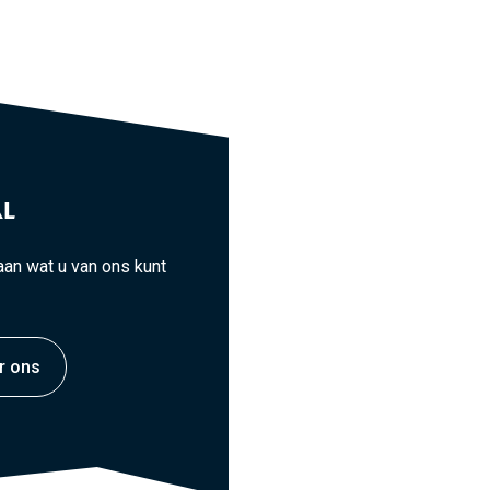
L
an wat u van ons kunt
r ons