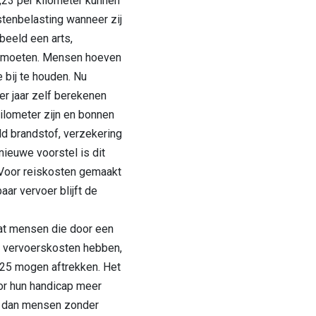
,23 per kilometer kunnen
tenbelasting wanneer zij
beeld een arts,
k moeten. Mensen hoeven
 bij te houden. Nu
r jaar zelf berekenen
ilometer zijn en bonnen
d brandstof, verzekering
nieuwe voorstel is dit
 Voor reiskosten gemaakt
aar vervoer blijft de
dat mensen die door een
a vervoerskosten hebben,
925 mogen aftrekken. Het
r hun handicap meer
 dan mensen zonder