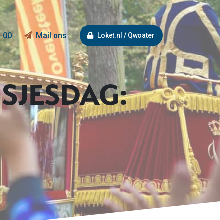
3 00
Mail ons
Loket.nl / Qwoater
SJESDAG: