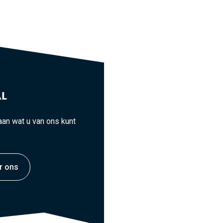
L
an wat u van ons kunt
r ons