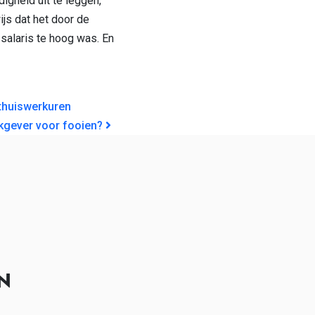
igheid uit te leggen,
s dat het door de
salaris te hoog was. En
GATIE
thuiswerkuren
kgever voor fooien?
N