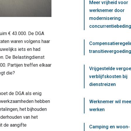
Meer vrijheid voor
werknemer door
modernisering
concurrentiebedin
ruim € 43.000. De DGA
taten waren volgens haar
Compensatieregeli
uwelijks iets en had
transitievergoeding
n. De Belastingdienst
00. Partijen treffen elkaar
Vrijgestelde vergo
egt die?
verblijfskosten bij
dienstreizen
moet de DGA als enig
r werkzaamheden hebben
Werknemer wil mee
etalingen, het bijhouden
werken
nderhouden van het
t de aangifte
Camping en woon-