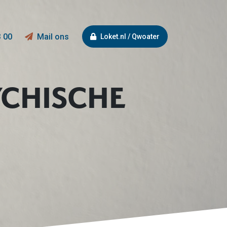
3 00
Mail ons
Loket.nl / Qwoater
YCHISCHE