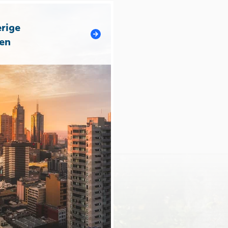
rige
en