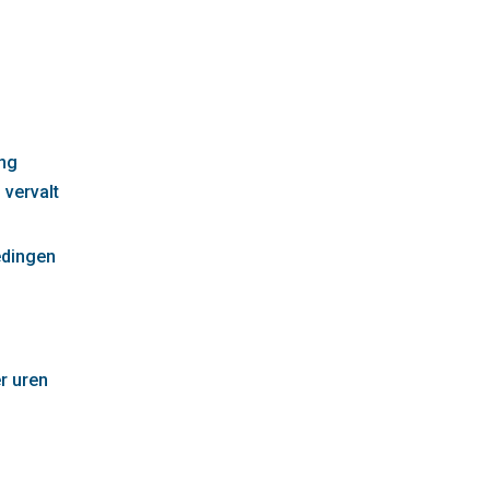
g
ng
 vervalt
edingen
r uren