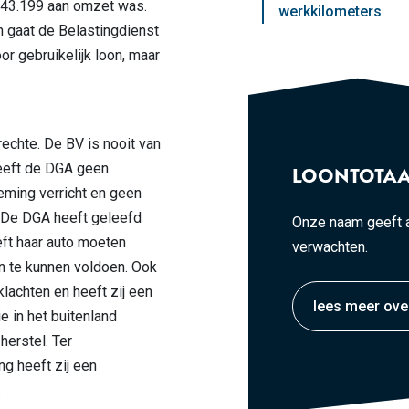
€ 43.199 aan omzet was.
werkkilometers
n gaat de Belastingdienst
or gebruikelijk loon, maar
echte. De BV is nooit van
eeft de DGA geen
LOONTOTAA
eming verricht en geen
 De DGA heeft geleefd
Onze naam geeft a
eft haar auto moeten
verwachten.
n te kunnen voldoen. Ook
klachten en heeft zij een
lees meer ove
ie in het buitenland
erstel. Ter
g heeft zij een
.