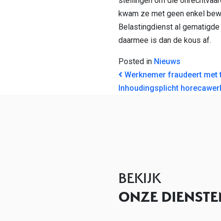
stellingen om die onrechtvaard
kwam ze met geen enkel bewij
Belastingdienst al gematigde 
daarmee is dan de kous af.
Posted in
Nieuws
BERICHT NAVI
Werknemer fraudeert met 
Inhoudingsplicht horecawer
BEKIJK
ONZE DIENSTE