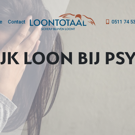
e
Contact
0511 74 5
JK LOON BIJ PS