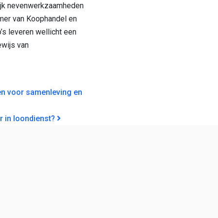
lijk nevenwerkzaamheden
Kamer van Koophandel en
o’s leveren wellicht een
wijs van
GATIE
en voor samenleving en
r in loondienst?