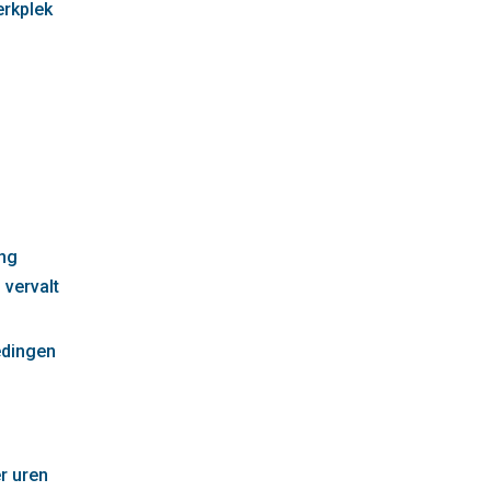
erkplek
g
ng
 vervalt
edingen
r uren