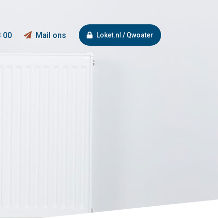
3 00
Mail ons
Loket.nl / Qwoater