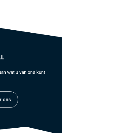
L
an wat u van ons kunt
r ons