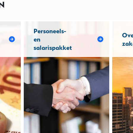
N
Personeels-
Ove
en
zak
salarispakket