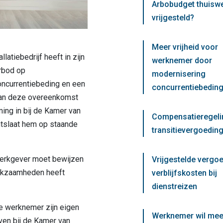
Arbobudget thuisw
vrijgesteld?
Meer vrijheid voor
atiebedrijf heeft in zijn
werknemer door
rbod op
modernisering
ncurrentiebeding en een
concurrentiebedin
 van deze overeenkomst
ming in bij de Kamer van
Compensatieregeli
tslaat hem op staande
transitievergoeding
werkgever moet bewijzen
Vrijgestelde vergo
rkzaamheden heeft
verblijfskosten bij
dienstreizen
e werknemer zijn eigen
Werknemer wil mee
en bij de Kamer van