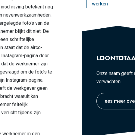
werken
inschrijving betekent nog
van nevenwerkzaamheden.
ergelegde foto’s van de
emer blijkt dit niet. De
en schriftelijke
in staat dat de airco-
de Instagram-pagina door
LOONTOTAA
n dat de werknemer zijn
gevraagd om de foto’s te
Onze naam geeft a
zijn Instagram-pagina.
verwachten.
eeft de werkgever geen
racht waaruit kan
lees meer ove
mer feitelijk
rricht tijdens zijn
e werknemer in een