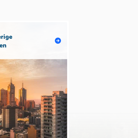
rige
en