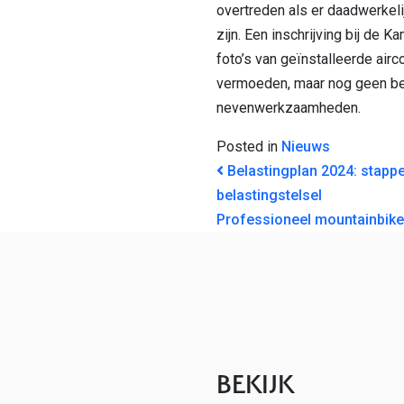
overtreden als er daadwerke
zijn. Een inschrijving bij de 
foto’s van geïnstalleerde airc
vermoeden, maar nog geen be
nevenwerkzaamheden.
Posted in
Nieuws
BERICHT NAVI
Belastingplan 2024: stapp
belastingstelsel
Professioneel mountainbike
BEKIJK