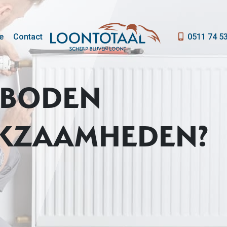
e
Contact
0511 74 5
RBODEN
KZAAMHEDEN?