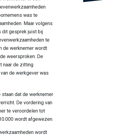
j nevenwerkzaamheden
 voornemens was te
zaamheden. Maar volgens
dit gesprek juist bij
nevenwerkzaamheden te
van de werknemer wordt
nde weersproken. De
t naar de zitting
 van de werkgever was
e staan dat de werknemer
richt. De vordering van
r te veroordelen tot
 10.000 wordt afgewezen.
werkzaamheden wordt