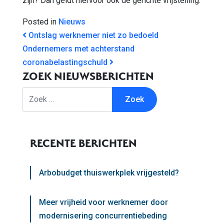
zijn? Dan geldt hiervoor ook de gerichte vrijstelling.
Posted in
Nieuws
BERICHT NAVIGATIE
Ontslag werknemer niet zo bedoeld
Ondernemers met achterstand
coronabelastingschuld
ZOEK NIEUWSBERICHTEN
Zoek
RECENTE BERICHTEN
Arbobudget thuiswerkplek vrijgesteld?
Meer vrijheid voor werknemer door
modernisering concurrentiebeding