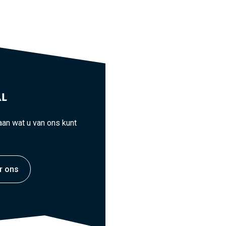
L
an wat u van ons kunt
r ons