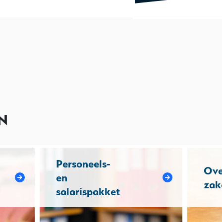
N
Personeels-
Ove
en
zak
salarispakket