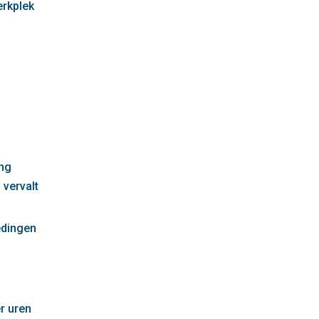
erkplek
g
ng
 vervalt
edingen
r uren