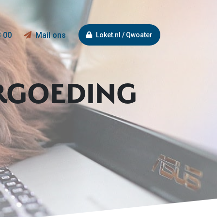
3 00
Mail ons
Loket.nl / Qwoater
RGOEDING