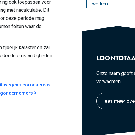
ing ook toepassen voor
werken
g met nacalculatie. Dit
oor deze periode mag
nomen feiten waar de
ijdelijk karakter en zal
zodra de omstandigheden
LOONTOTAA
Onze naam geeft a
verwachten.
GATIE
GA wegens coronacrisis
orgondernemers
lees meer ove