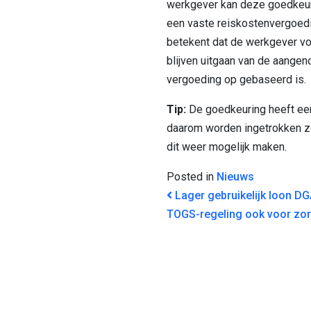
werkgever kan deze goedkeur
een vaste reiskostenvergoedin
betekent dat de werkgever v
blijven uitgaan van de aange
vergoeding op gebaseerd is.
Tip:
De goedkeuring heeft een t
daarom worden ingetrokken 
dit weer mogelijk maken.
Posted in
Nieuws
BERICHT NAVI
Lager gebruikelijk loon D
TOGS-regeling ook voor z