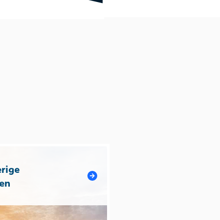
rige
en