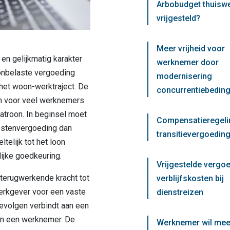
Arbobudget thuisw
vrijgesteld?
Meer vrijheid voor
en gelijkmatig karakter
werknemer door
onbelaste vergoeding
modernisering
het woon-werktraject. De
concurrentiebedin
n voor veel werknemers
atroon. In beginsel moet
Compensatieregeli
ostenvergoeding dan
transitievergoeding
telijk tot het loon
lijke goedkeuring.
Vrijgestelde vergo
 terugwerkende kracht tot
verblijfskosten bij
erkgever voor een vaste
dienstreizen
evolgen verbindt aan een
van een werknemer. De
Werknemer wil mee