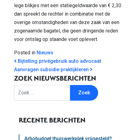
lege blikjes met een statiegeldwaarde van € 2,30
dan spreekt de rechter in combinatie met de
overige omstandigheden van deze zaak van een
zogenaamde bagatel, die geen dringende reden
voor ontslag op staande voet oplevert.
Posted in
Nieuws
BERICHT NAVIGATIE
Bijtelling privégebruik auto advocaat
Aanvragen subsidie praktijkleren
ZOEK NIEUWSBERICHTEN
Zoek
RECENTE BERICHTEN
Arbobudget thuiswerkplek vrijgesteld?