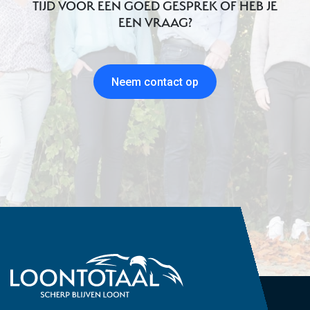
TIJD VOOR EEN GOED GESPREK OF HEB JE
EEN VRAAG?
Neem contact op