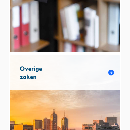
Overige
zaken