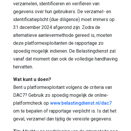
verzamelen, identificeren en verifiëren van
gegevens over hun gebruikers. De verzamel- en
identificatieplicht (due diligence) moet immers op
31 december 2024 afgerond zijn. Zodra de
alternatieve aanlevermethode gereed is, moeten
deze platformexploitanten de rapportage zo
spoedig mogelijk indienen. De Belastingdienst zal
vanaf dat moment dan ook de volledige handhaving
hervatten.
Wat kunt u doen?
Bent u platformexploitant volgens de criteria van
DAC7? Gebruik zo spoedig mogelijk de online-
platformcheck op
www.belastingdienst.nl/dac7
om te bepalen of rapportage verplicht is. Is dat het
geval, verzamel dan tijdig de vereiste gegevens.