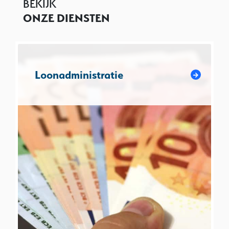
BEKIJK
ONZE DIENSTEN
Loonadministratie