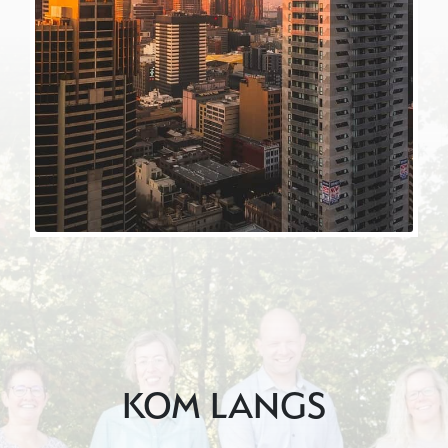
KOM LANGS