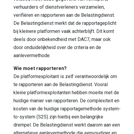
verhuurders of dienstverleners verzamelen,
verifiëren en rapporteren aan de Belastingdienst.
De Belastingdienst merkt dat de rapportageplicht
bij kleinere platformen vaak achterblijft. Dit komt
deels door onbekendheid met DAC7, maar ook
door onduidelijkheid over de criteria en de
aanlevermethode.
Wie moet rapporteren?
De platformexploitant is zelf verantwoordelijk om
te rapporteren aan de Belastingdienst. Vooral
kleine platformexploitanten hebben moeite met de
huidige manier van rapporteren. De complexiteit en
kosten van de huidige rapportagemethode system-
to-system (S2S) zijn hierbij een belangrijke
drempel. De Belastingdienst werkt daarom aan een
alternatieve aanlevermethode die eenvoudiger en