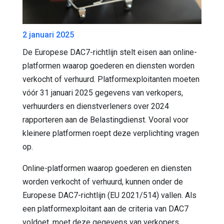
2 januari 2025
De Europese DAC7-richtlijn stelt eisen aan online-
platformen waarop goederen en diensten worden
verkocht of verhuurd. Platformexploitanten moeten
vóór 31 januari 2025 gegevens van verkopers,
verhuurders en dienstverleners over 2024
rapporteren aan de Belastingdienst. Vooral voor
kleinere platformen roept deze verplichting vragen
op.
Online-platformen waarop goederen en diensten
worden verkocht of verhuurd, kunnen onder de
Europese DAC7-richtlijn (EU 2021/514) vallen. Als
een platformexploitant aan de criteria van DAC7
voldoet, moet deze gegevens van verkopers,