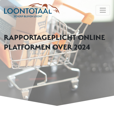
RAPPORTAGEPLICHT ONLINE
PLATFORMEN OVER 2024