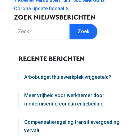
BERICHT NAVIGATIE
Koerier verduistert ruim 500 telefoons
Corona update fiscaal
ZOEK NIEUWSBERICHTEN
Zoek
RECENTE BERICHTEN
Arbobudget thuiswerkplek vrijgesteld?
Meer vrijheid voor werknemer door
modernisering concurrentiebeding
Compensatieregeling transitievergoeding
vervalt