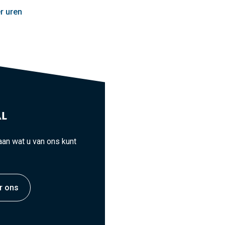
r uren
L
an wat u van ons kunt
r ons