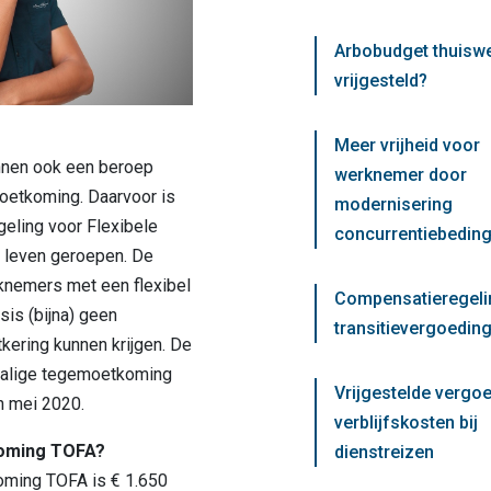
Arbobudget thuisw
vrijgesteld?
Meer vrijheid voor
nnen ook een beroep
werknemer door
oetkoming. Daarvoor is
modernisering
geling voor Flexibele
concurrentiebedin
t leven geroepen. De
rknemers met een flexibel
Compensatieregeli
sis (bijna) geen
transitievergoeding
kering kunnen krijgen. De
nmalige tegemoetkoming
Vrijgestelde vergo
en mei 2020.
verblijfskosten bij
oming TOFA?
dienstreizen
ming TOFA is € 1.650