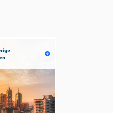
rige
en