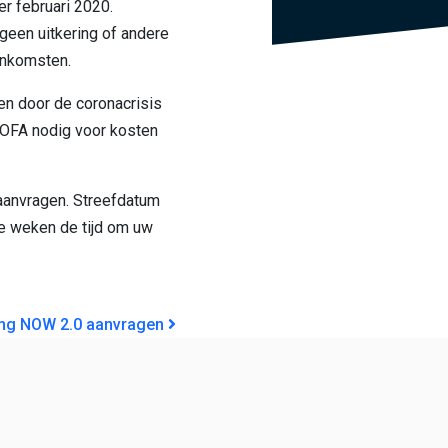
er februari 2020.
geen uitkering of andere
inkomsten.
n door de coronacrisis
OFA nodig voor kosten
aanvragen. Streefdatum
ie weken de tijd om uw
GATIE
ing
NOW 2.0 aanvragen