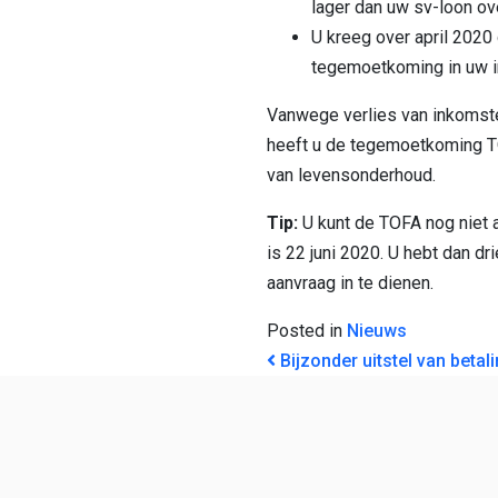
lager dan uw sv-loon ov
U kreeg over april 2020 
tegemoetkoming in uw 
Vanwege verlies van inkomste
heeft u de tegemoetkoming T
van levensonderhoud.
Tip:
U kunt de TOFA nog niet 
is 22 juni 2020. U hebt dan dr
aanvraag in te dienen.
Posted in
Nieuws
BERICHT NAVI
Bijzonder uitstel van betal