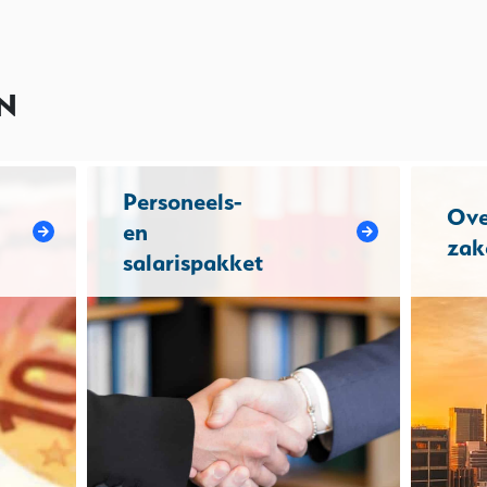
N
Personeels-
Ove
en
zak
salarispakket