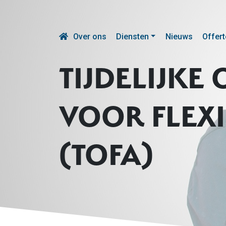
Over ons
Diensten
Nieuws
Offert
TIJDELIJK
VOOR FLEX
(TOFA)