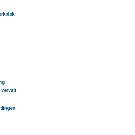
erkplek
g
ng
 vervalt
edingen