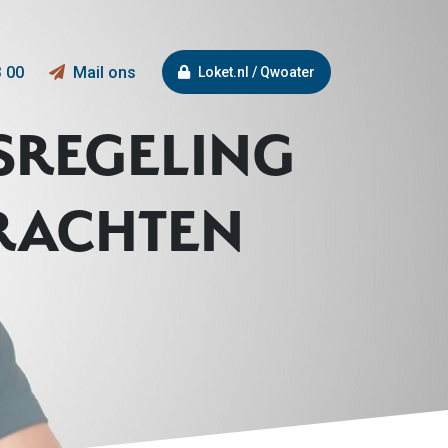
3 00
Mail ons
Loket.nl / Qwoater
SREGELING
KRACHTEN