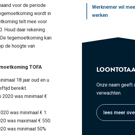
 maand voor de periode
Werknemer wil mee
 tegemoetkoming wordt in
werken
etkoming telt mee voor
0. Houd daar rekening
. De tegemoetkoming kan
op de hoogte van
emoetkoming TOFA
LOONTOTAA
inimaal 18 jaar oud en u
Onze naam geeft a
tijd bereikt.
verwachten.
ri 2020 was minimaal €
2020 was minimaal € 1.
lees meer ove
2020 was maximaal € 550.
2020 was minimaal 50%