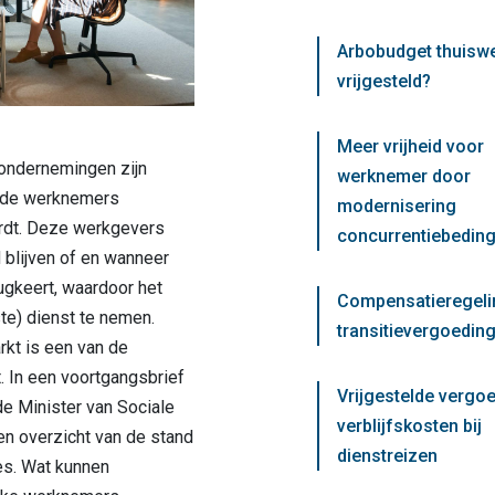
Arbobudget thuisw
vrijgesteld?
Meer vrijheid voor
 ondernemingen zijn
werknemer door
 de werknemers
modernisering
rdt. Deze werkgevers
concurrentiebedin
 blijven of en wanneer
gkeert, waardoor het
Compensatieregeli
ste) dienst te nemen.
transitievergoeding
kt is een van de
. In een voortgangsbrief
Vrijgestelde vergo
e Minister van Sociale
verblijfskosten bij
n overzicht van de stand
dienstreizen
s. Wat kunnen