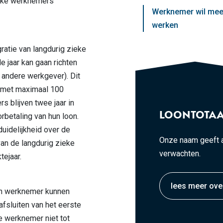
eke werknemers
Werknemer wil mee
werken
gratie van langdurig zieke
 jaar kan gaan richten
n andere werkgever). Dit
 met maximaal 100
 blijven twee jaar in
LOONTOTAA
rbetaling van hun loon.
uidelijkheid over de
Onze naam geeft a
an de langdurig zieke
verwachten.
ejaar.
lees meer ove
jn werknemer kunnen
afsluiten van het eerste
e werknemer niet tot