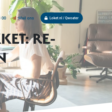
3 00
Mail ons
Loket.nl / Qwoater
ET: RE-
N