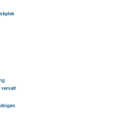
erkplek
g
ng
 vervalt
edingen