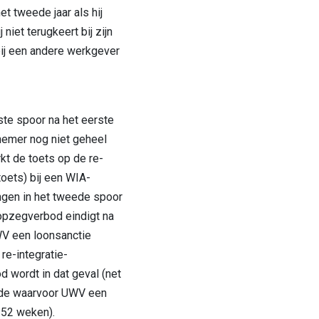
t tweede jaar als hij
 niet terugkeert bij zijn
bij een andere werkgever
rste spoor na het eerste
nemer nog niet geheel
rkt de toets op de re-
toets) bij een WIA-
ngen in het tweede spoor
 opzegverbod eindigt na
UWV een loonsanctie
e-integratie-
 wordt in dat geval (net
iode waarvoor UWV een
 52 weken).