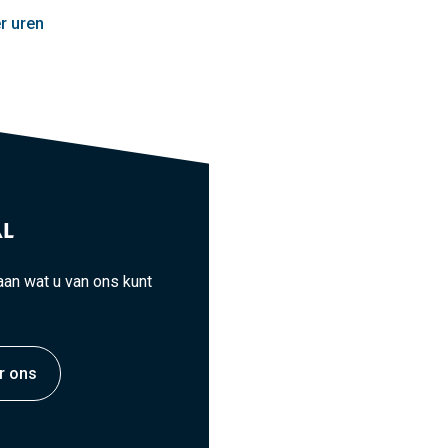
r uren
L
an wat u van ons kunt
r ons