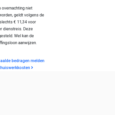
 overnachting niet
worden, geldt volgens de
slechts € 11,34 voor
r dienstreis. Deze
jgesteld. Wel kan de
ffingsloon aanwijzen.
GATIE
etaalde bedragen melden
 thuiswerkkosten