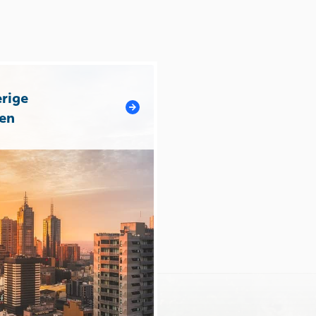
rige
en