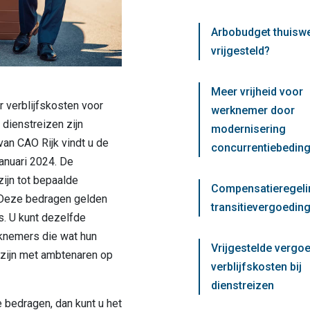
Arbobudget thuisw
vrijgesteld?
Meer vrijheid voor
verblijfskosten voor
werknemer door
dienstreizen zijn
modernisering
van CAO Rijk vindt u de
concurrentiebedin
anuari 2024. De
ijn tot bepaalde
Compensatieregeli
. Deze bedragen gelden
transitievergoeding
s. U kunt dezelfde
knemers die wat hun
Vrijgestelde vergo
r zijn met ambtenaren op
verblijfskosten bij
dienstreizen
 bedragen, dan kunt u het