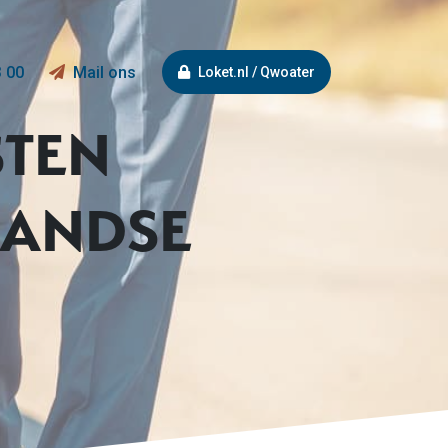
3 00
Mail ons
Loket.nl / Qwoater
STEN
LANDSE