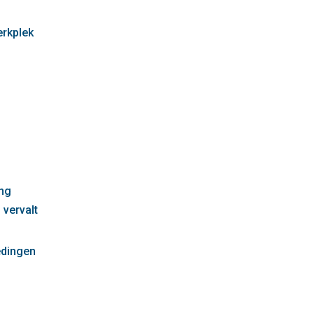
erkplek
g
ng
 vervalt
edingen