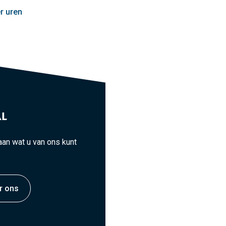
r uren
L
an wat u van ons kunt
r ons