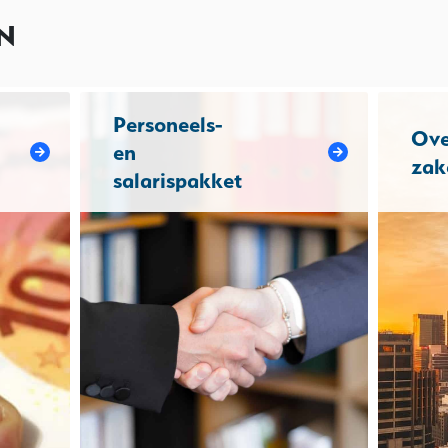
N
Personeels-
Ove
en
zak
salarispakket