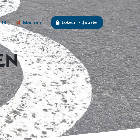
3 00
Mail ons
Loket.nl / Qwoater
EN