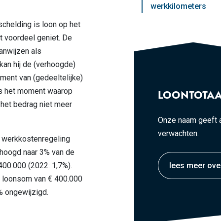
werkkilometers
schelding is loon op het
 voordeel geniet. De
anwijzen als
kan hij de (verhoogde)
oment van (gedeeltelijke)
 is het moment waarop
LOONTOTAA
 het bedrag niet meer
Onze naam geeft a
verwachten.
e werkkostenregeling
rhoogd naar 3% van de
400.000 (2022: 1,7%).
lees meer ove
 loonsom van € 400.000
8% ongewijzigd.