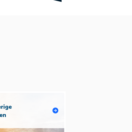
rige
en