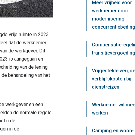
Meer vrijheid voor
werknemer door
modernisering
concurrentiebedin
de vrije ruimte in 2023
deel dat de werknemer
Compensatieregeli
 van de werkgever. Dit
transitievergoeding
2023 is aangegaan en
schelding van de lening.
Vrijgestelde vergo
j de behandeling van het
verblijfskosten bij
dienstreizen
 de werkgever en een
Werknemer wil mee
gelden de normale regels
werken
oet u de
gen in de
Camping en woon-