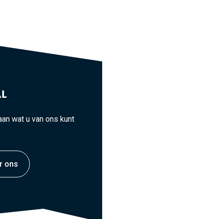
L
an wat u van ons kunt
r ons