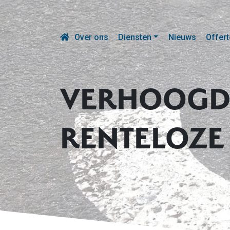
Over ons
Diensten
Nieuws
Offert
VERHOOGDE
RENTELOZE