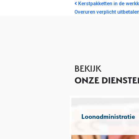
BERICHT NAVI
Kerstpakketten in de werk
Overuren verplicht uitbetale
BEKIJK
ONZE DIENSTE
Loonadministratie