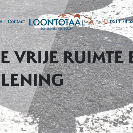
e
Contact
0511 74 5
 VRIJE RUIMTE 
 LENING