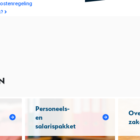
GATIE
kostenregeling
n?
N
Personeels-
Ove
en
zak
salarispakket