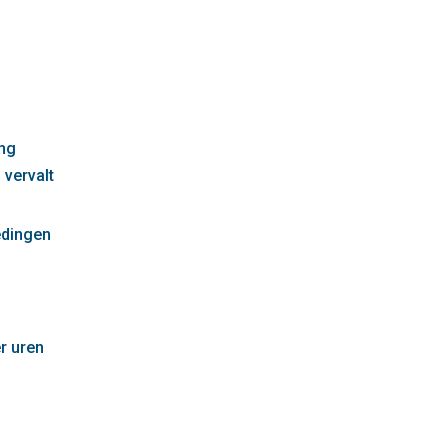
g
ng
 vervalt
edingen
r uren