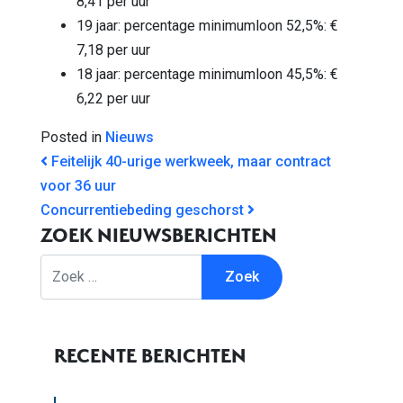
8,41 per uur
19 jaar: percentage minimumloon 52,5%: €
7,18 per uur
18 jaar: percentage minimumloon 45,5%: €
6,22 per uur
Posted in
Nieuws
BERICHT NAVIGATIE
Feitelijk 40-urige werkweek, maar contract
voor 36 uur
Concurrentiebeding geschorst
ZOEK NIEUWSBERICHTEN
Zoek
RECENTE BERICHTEN