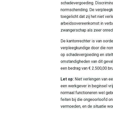
schadevergoeding. Discrimina
normschending. De verpleegk
toegelicht dat zij het niet ver
arbeidsovereenkomst in verb
zwangerschap als zeer onrech
De kantonrechter is van oorde
verpleegkundige door die nor
op schadevergoeding en stel
omstandigheden van dit geval n
een bedrag van € 2.500,00 bru
Let op:
Niet verlengen van een 
een werkgever in beginsel vrij
normaal functioneren wel gebru
feiten bij die ongeoorloofd o
vermoeden, en de situatie wor