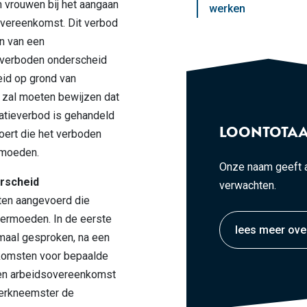
vrouwen bij het aangaan
werken
vereenkomst. Dit verbod
en van een
 verboden onderscheid
id op grond van
zal moeten bewijzen dat
inatieverbod is gehandeld
LOONTOTAA
oert die het verboden
rmoeden.
Onze naam geeft a
rscheid
verwachten.
ten aangevoerd die
ermoeden. In de eerste
lees meer ove
maal gesproken, na een
komsten voor bepaalde
 een arbeidsovereenkomst
werkneemster de