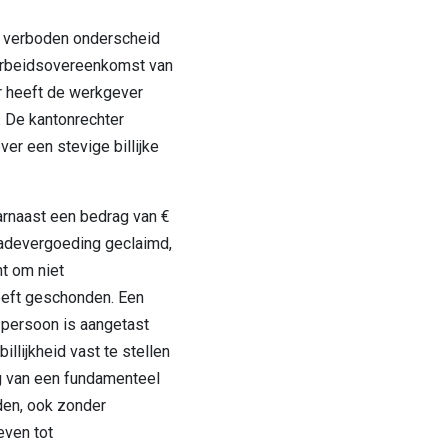
n verboden onderscheid
 arbeidsovereenkomst van
r heeft de werkgever
. De kantonrechter
er een stevige billijke
rnaast een bedrag van €
hadevergoeding geclaimd,
t om niet
eeft geschonden. Een
r persoon is aangetast
illijkheid vast te stellen
 van een fundamenteel
den, ook zonder
even tot