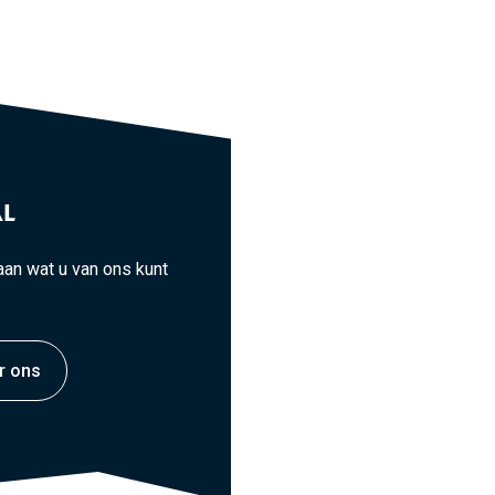
L
an wat u van ons kunt
r ons