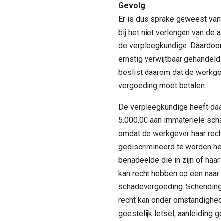
Gevolg
Er is dus sprake geweest va
bij het niet verlengen van de
de verpleegkundige. Daardoo
ernstig verwijtbaar gehandeld
beslist daarom dat de werkgev
vergoeding moet betalen.
De verpleegkundige heeft daa
5.000,00 aan immateriële sc
omdat de werkgever haar rech
gediscrimineerd te worden h
benadeelde die in zijn of haa
kan recht hebben op een naar b
schadevergoeding. Schending
recht kan onder omstandighe
geestelijk letsel, aanleiding g