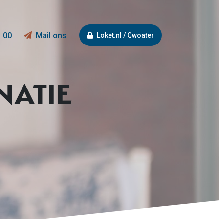
3 00
Mail ons
Loket.nl / Qwoater
NATIE