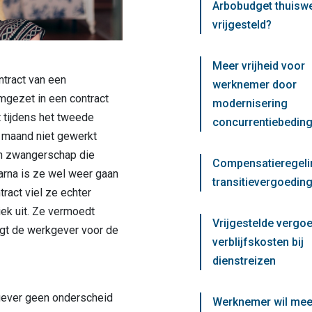
Arbobudget thuisw
vrijgesteld?
Meer vrijheid voor
ntract van een
werknemer door
mgezet in een contract
modernisering
t tijdens het tweede
concurrentiebedin
 maand niet gewerkt
en zwangerschap die
Compensatieregeli
arna is ze wel weer gaan
transitievergoeding
ract viel ze echter
ek uit. Ze vermoedt
Vrijgestelde vergo
gt de werkgever voor de
verblijfskosten bij
dienstreizen
gever geen onderscheid
Werknemer wil mee