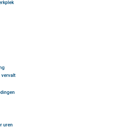
erkplek
g
ng
 vervalt
edingen
r uren