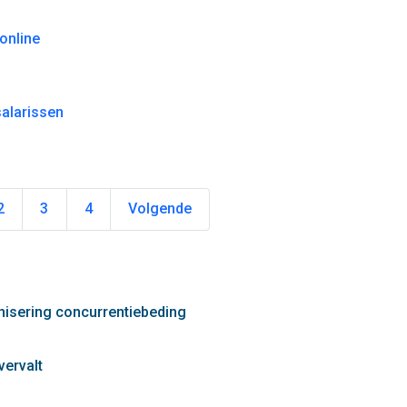
online
salarissen
2
3
4
Volgende
nisering concurrentiebeding
vervalt