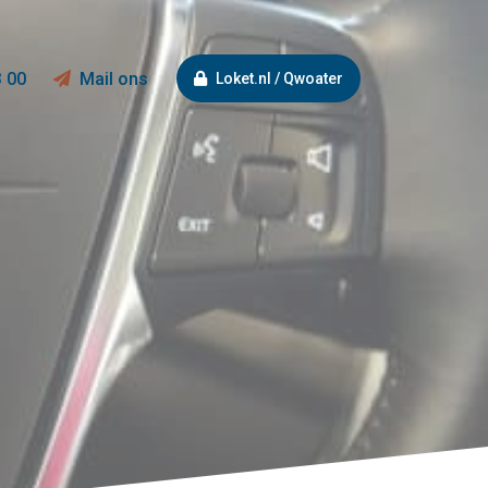
3 00
Mail ons
Loket.nl / Qwoater