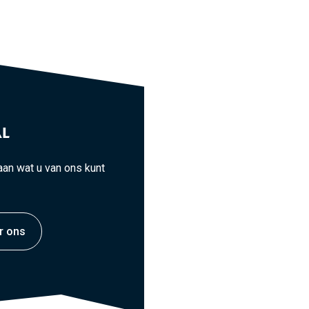
L
an wat u van ons kunt
r ons