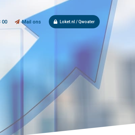
3 00
Mail ons
Loket.nl / Qwoater