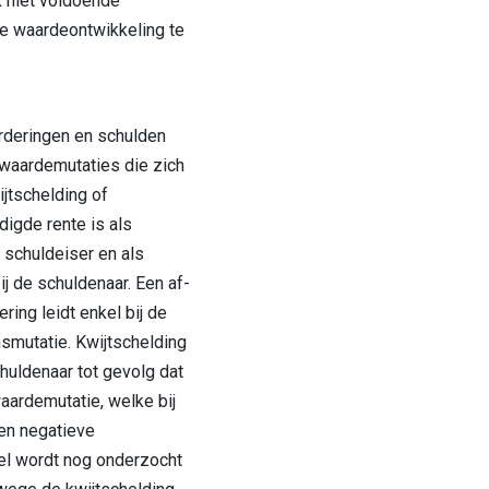
 niet voldoende
e waardeontwikkeling te
rderingen en schulden
s waardemutaties die zich
ijtschelding of
digde rente is als
 schuldeiser en als
j de schuldenaar. Een af-
ing leidt enkel bij de
smutatie. Kwijtschelding
chuldenaar tot gevolg dat
aardemutatie, welke bij
een negatieve
l wordt nog onderzocht