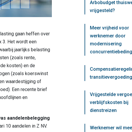
Arbobudget thuisw
vrijgesteld?
Meer vrijheid voor
lasting gaan heffen over
werknemer door
x 3. Het wordt een
modernisering
rbij jaarlijks belasting
concurrentiebedin
ten (zoals rente,
 de kosten) en de
Compensatieregeli
ogen (zoals koerswinst
transitievergoeding
en waardestijging of
oed). Een recente brief
Vrijgestelde vergo
oofdlijnen en
verblijfskosten bij
dienstreizen
as aandelenbelegging
ari 10 aandelen in Z NV.
Werknemer wil mee