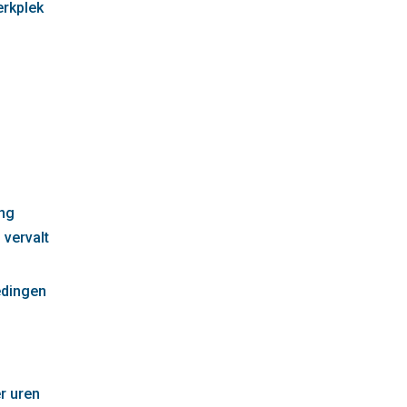
erkplek
g
ng
 vervalt
edingen
r uren