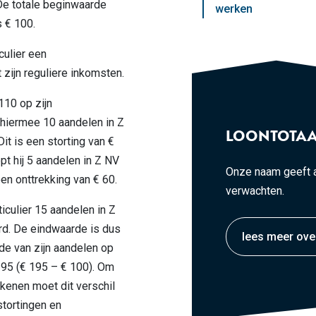
De totale beginwaarde
werken
 € 100.
culier een
t zijn reguliere inkomsten.
 110 op zijn
hiermee 10 aandelen in Z
LOONTOTAA
Dit is een storting van €
t hij 5 aandelen in Z NV
Onze naam geeft a
een onttrekking van € 60.
verwachten.
culier 15 aandelen in Z
rd. De eindwaarde is dus
lees meer ove
rde van zijn aandelen op
 95 (€ 195 – € 100). Om
enen moet dit verschil
tortingen en