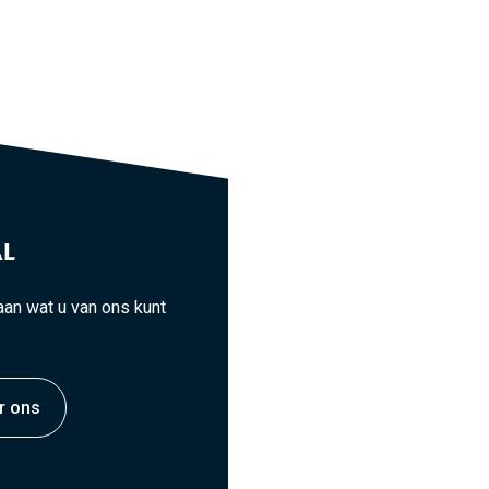
L
an wat u van ons kunt
r ons