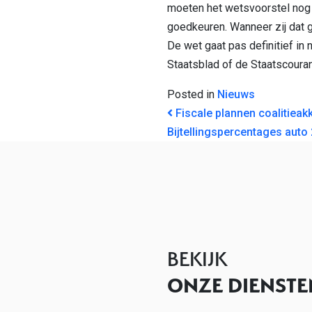
moeten het wetsvoorstel nog
goedkeuren. Wanneer zij dat g
De wet gaat pas definitief in n
Staatsblad of de Staatscouran
Posted in
Nieuws
BERICHT NAVI
Fiscale plannen coalitieak
Bijtellingspercentages auto
BEKIJK
ONZE DIENSTE