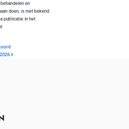
 behandelen en
aan doen, is niet bekend.
a publicatie in het
t.
GATIE
koord
 2026
N