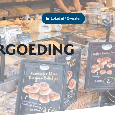
3 00
Mail ons
Loket.nl / Qwoater
ERGOEDING