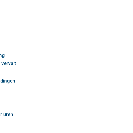
g
ng
 vervalt
edingen
r uren