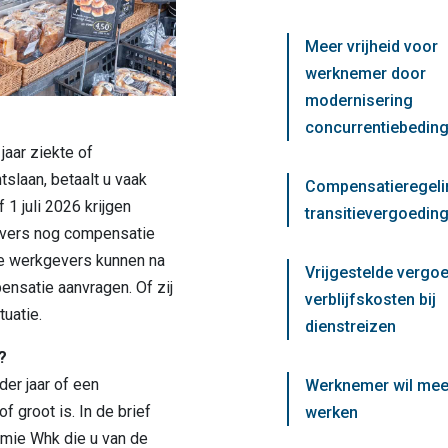
Meer vrijheid voor
werknemer door
modernisering
concurrentiebedin
aar ziekte of
tslaan, betaalt u vaak
Compensatieregeli
 1 juli 2026 krijgen
transitievergoeding
evers nog compensatie
re werkgevers kunnen na
Vrijgestelde vergo
nsatie aanvragen. Of zij
verblijfskosten bij
tuatie.
dienstreizen
?
der jaar of een
Werknemer wil mee
f groot is. In de brief
werken
emie Whk die u van de