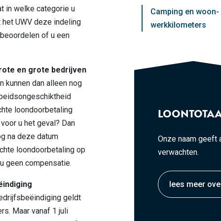
t in welke categorie u
Camping en woon-
kt het UWV deze indeling
werkkilometers
 beoordelen of u een
ote en grote bedrijven
en kunnen dan alleen nog
rbeidsongeschiktheid
ichte loondoorbetaling
LOONTOTAA
t voor u het geval? Dan
og na deze datum
Onze naam geeft a
ichte loondoorbetaling op
verwachten.
gt u geen compensatie.
ëindiging
lees meer ove
drijfsbeëindiging geldt
rs. Maar vanaf 1 juli