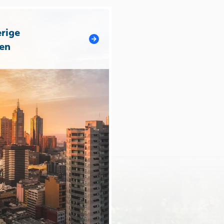
rige
en