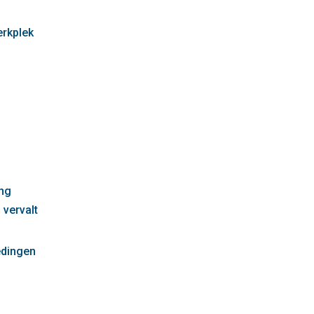
erkplek
g
ng
 vervalt
edingen