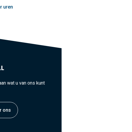
r uren
L
an wat u van ons kunt
r ons