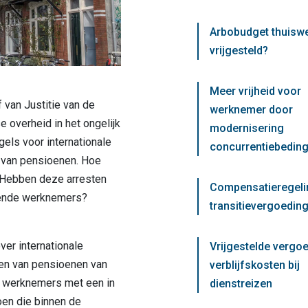
Arbobudget thuisw
vrijgesteld?
Meer vrijheid voor
 van Justitie van de
werknemer door
 overheid in het ongelijk
modernisering
gels voor internationale
concurrentiebedin
 van pensioenen. Hoe
 Hebben deze arresten
Compensatieregeli
rende werknemers?
transitievergoeding
ver internationale
Vrijgestelde vergo
en van pensioenen van
verblijfskosten bij
n werknemers met een in
dienstreizen
en die binnen de