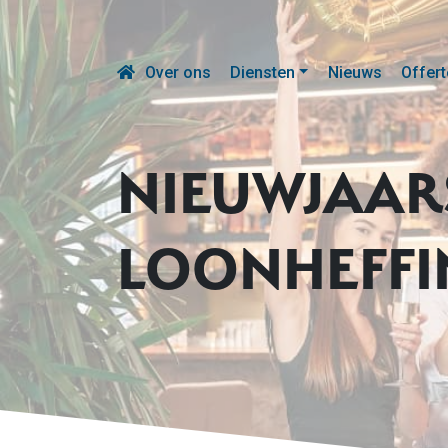
Over ons
Diensten
Nieuws
Offert
NIEUWJAAR
LOONHEFF