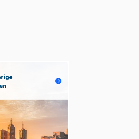
rige
en