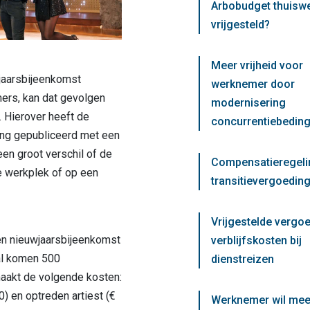
Arbobudget thuisw
vrijgesteld?
Meer vrijheid voor
jaarsbijeenkomst
werknemer door
mers, kan dat gevolgen
modernisering
 Hierover heeft de
concurrentiebedin
ing gepubliceerd met een
een groot verschil of de
Compensatieregeli
e werkplek of op een
transitievergoeding
Vrijgestelde vergo
en nieuwjaarsbijeenkomst
verblijfskosten bij
aal komen 500
dienstreizen
akt de volgende kosten:
0) en optreden artiest (€
Werknemer wil mee