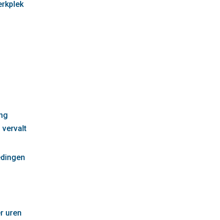
erkplek
g
ng
 vervalt
edingen
r uren