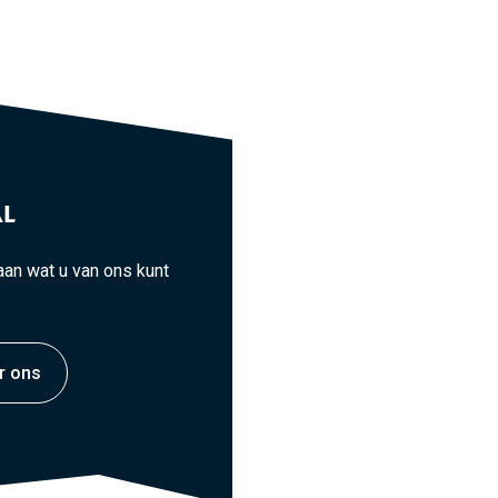
L
an wat u van ons kunt
r ons