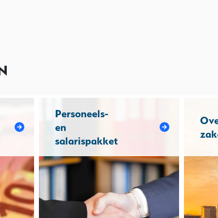
N
Personeels-
Ove
en
zak
salarispakket