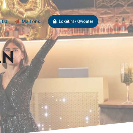
3 00
Mail ons
Loket.nl / Qwoater
EN