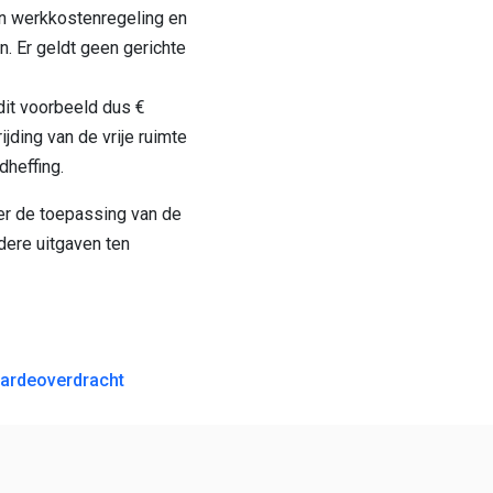
on werkkostenregeling en
n. Er geldt geen gerichte
dit voorbeeld dus €
ijding van de vrije ruimte
heffing.
r de toepassing van de
dere uitgaven ten
GATIE
waardeoverdracht