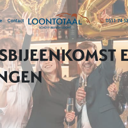
e
Contact
0511 74 5
SBIJEENKOMST 
INGEN